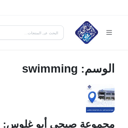
الوسم:
swimming
مجموعة صبحي أبو غلوس: وج