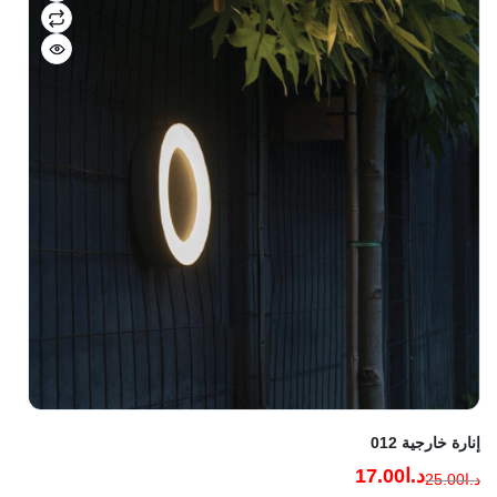
إنارة خارجية 012
د.ا
17.00
د.ا
25.00