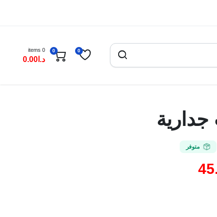
0 items
0
0
د.ا
0.00
جدارية
متوفر
45