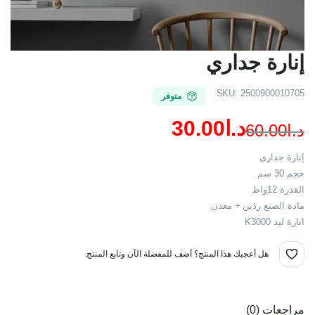
إنارة جداري
SKU:
2500900010705
متوفر
د.ا
30.00
د.ا
60.00
السعر
السعر
إنارة جداري
الحالي
الأصلي
حجم 30 سم
القدرة 12واط
هو:
هو:
مادة الصنع رذين + معدن
د.ا60.00.
د.ا30.00.
انارة ليد K3000
هل أعجبك هذا المنتج؟ أضف للمفضلة الآن وتابع المنتج.
مراجعات (0)