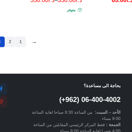
نطاق
متوفر
السعر:
من
خلال
→
3
2
1
بحاجة الى مساعدة؟
06-400-4002 (962+)
الأحد –
السبت
:
من الساعة 8:30 صباحا لغاية الساعة
8:00 مساء
الجمعة :
فقط المركز الرئيسي المقابلين من الساعة
4:00 عصرا لغاية الساعة 8:00 مساء