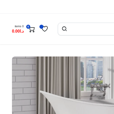
0 items
0
د.ا
0.00