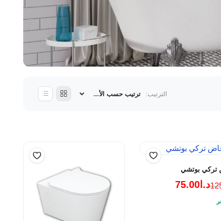
الترتيب:
تركي بوتشي
د.ا
75.00
12
ر
ي
ي