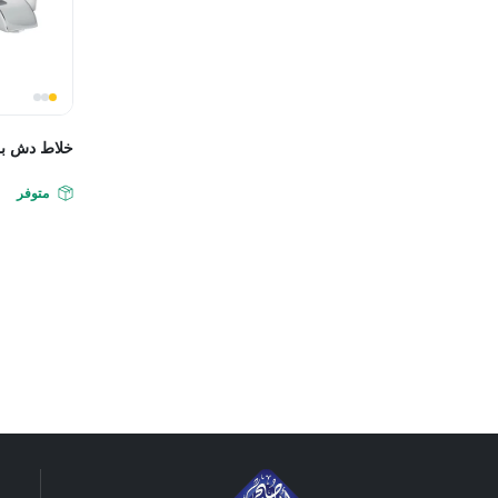
خلاط دش بر
متوفر