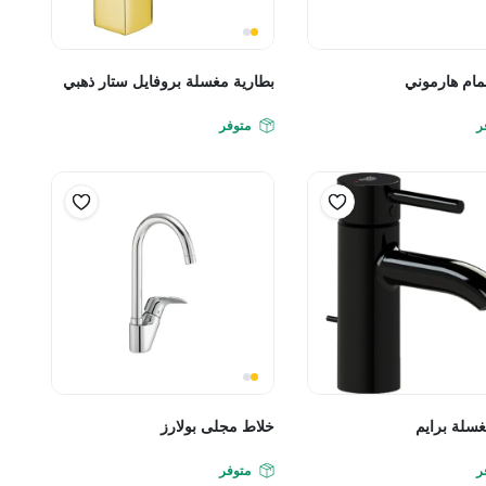
ام هارموني
بطارية مغسلة بروفايل ستار ذهبي
ر
متوفر
سلة برايم
خلاط مجلى بولارز
ر
متوفر