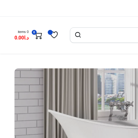
0 items
0
د.ا
0.00