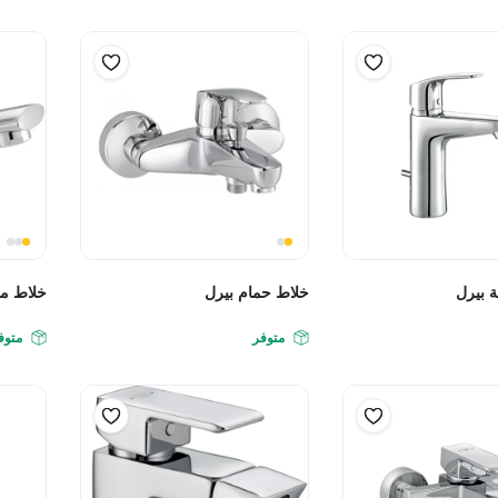
 بيرل
خلاط حمام بيرل
خلاط م
متوفر
متوف