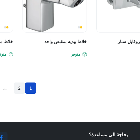
وفايل ستار
خلاط بيديه بمقبض واحد
خلاط م
متوفر
متوف
←
2
1
بحاجة الى مساعدة؟