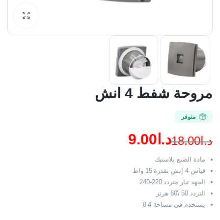
مروحة شفط 4 انش
متوفر
د.ا
9.00
د.ا
18.00
السعر
السعر
مادة الصنع بلاستيك
الحالي
الأصلي
قياس 4 إنش بقدرة 15 واط
الجهد تيار متردد 220-240
هو:
هو:
التردد 50 \60 هرتز
د.ا18.00.
د.ا9.00.
يستخدم في مساحة 4-8