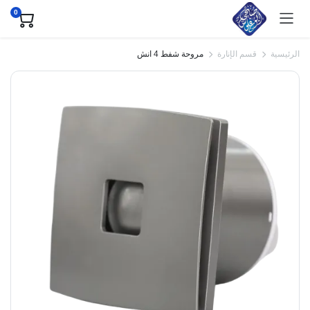
0
الرئيسية
قسم الإنارة
مروحة شفط 4 انش