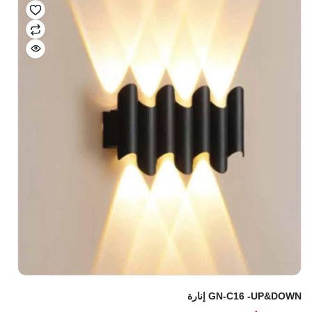
GN-C16 -UP&DOWN إنارة