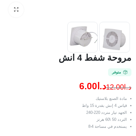
مروحة شفط 4 انش
متوفر
د.ا
6.00
د.ا
12.00
السعر
السعر
مادة الصنع بلاستيك
الحالي
الأصلي
قياس 4 إنش بقدرة 15 واط
الجهد تيار متردد 220-240
هو:
هو:
التردد 50 \60 هرتز
د.ا12.00.
د.ا6.00.
يستخدم في مساحة 4-8