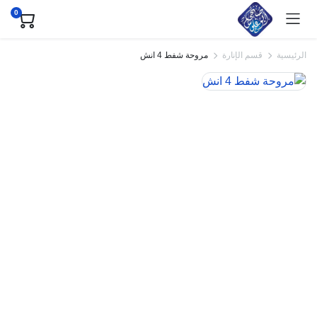
0
الرئيسية
قسم الإنارة
مروحة شفط 4 انش