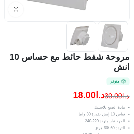
مروحة شفط حائط مع حساس 10
انش
متوفر
د.ا
18.00
د.ا
30.00
السعر
السعر
مادة الصنع بلاستيك
الحالي
الأصلي
قياس 10 إنش بقدرة 30 واط
الجهد تيار متردد 220-240
هو:
هو:
التردد 50 \60 هرتز