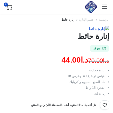
0
الرئيسية
قسم الإنارة
إنارة حائط
إنارة حائط
متوفر
د.ا
44.00
د.ا
70.00
السعر
السعر
انارة جدارية
الحالي
الأصلي
قياس ارتفاع 40 وعرض 18
ماد الصنع المنيوم واكريليك
هو:
هو:
القدرة 15 واط
د.ا70.00.
د.ا44.00.
إنارة ليد
هل أعجبك هذا المنتج؟ أضف للمفضلة الآن وتابع المنتج.