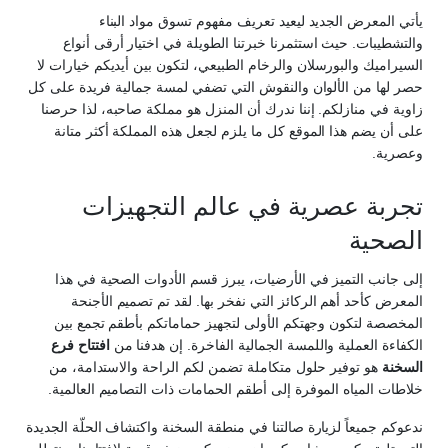
يأتي المعرض الجديد ليعيد تعريف مفهوم تسوق مواد البناء
والتشطيبات. حيث استثمرنا خبرتنا الطويلة في اختيار أرقى أنواع
السيراميك والبورسلان والرخام الطبيعي، لتكون بين أيديكم خيارات لا
حصر لها من الألوان والنقوش التي تضفي لمسة جمالية فريدة على كل
زاوية في منازلكم. إننا ندرك أن المنزل هو مملكة صاحبه، لذا حرصنا
على أن يضم هذا الموقع كل ما يلزم لجعل هذه المملكة أكثر متانة
وعصرية.
تجربة عصرية في
عالم التجهيزات
الصحية
إلى جانب التميز في الأرضيات، يبرز قسم الأدوات الصحية في هذا
المعرض كأحد أهم الركائز التي نفخر بها. لقد تم تصميم الأجنحة
المخصصة لتكون وجهتكم الأولى لتجهيز حماماتكم بأطقم تجمع بين
الكفاءة العملية واللمسة الجمالية الفاخرة. إن هدفنا من
افتتاح فرع
السخنة
هو توفير حلول متكاملة تضمن لكم الراحة والاستدامة، من
خلاطات المياه الموفرة إلى أطقم الحمامات ذات التصاميم العالمية.
ندعوكم جميعاً لزيارة صالتنا في منطقة السخنة واكتشاف الحلّة الجديدة